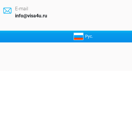
E-mail
info@visa4u.ru
Рус.