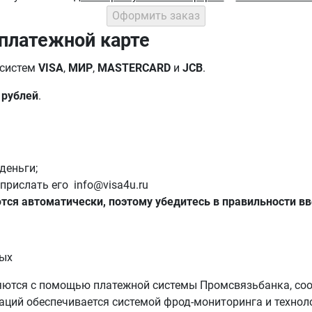
 платежной карте
 систем
VISA
,
МИР
,
MASTERCARD
и
JCB
.
 рублей
.
деньги;
рислать его info@visa4u.ru
тся автоматически, поэтому убедитесь в правильности в
ных
яются с помощью платежной системы Промсвязьбанка, соо
раций обеспечивается системой фрод-мониторинга и технол