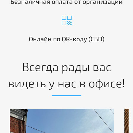
Безналичная оплата от организаций
qr_code
Онлайн по QR-коду (СБП)
Всегда рады вас
видеть у нас в офисе!