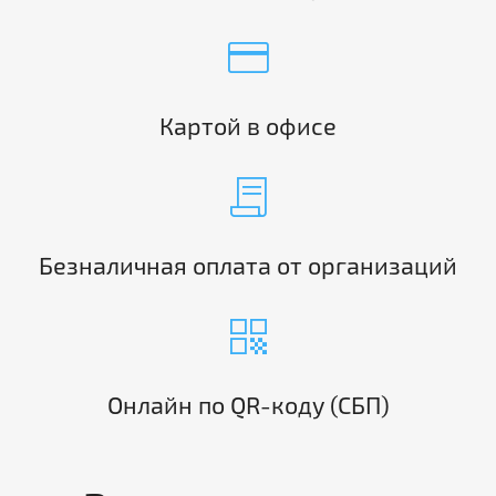
credit_card
Картой в офисе
contract
Безналичная оплата от организаций
qr_code
Онлайн по QR-коду (СБП)