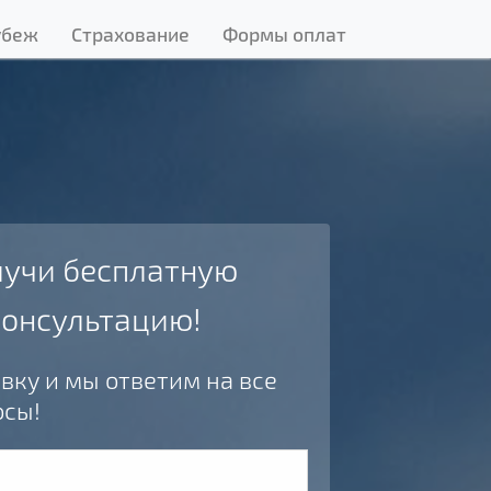
убеж
Страхование
Формы оплат
учи бесплатную
консультацию!
вку и мы ответим на все
осы!