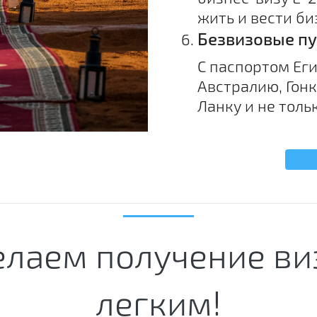
жить и вести би
Безвизовые пу
С паспортом Ег
Австралию, Гонк
Ланку и не тольк
елаем получение ви
легким!