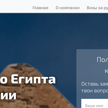
Главная
О компании
Визы за р
Пол
о Египта
Оставь зая
ции
твои вопр