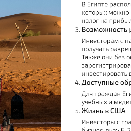
В Египте распол
которых можно 
налог на прибыл
Возможность р
Инвесторам с п
получать разреш
Также они без 
зарегистрирова
инвестировать 
Доступные об
Для граждан Ег
учебных и меди
Жизнь в США
Инвесторы с гр
бизнес-визу E-2