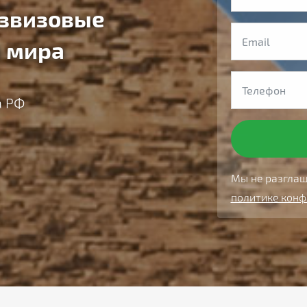
езвизовые
ы мира
а РФ
Мы не разглаш
политике кон