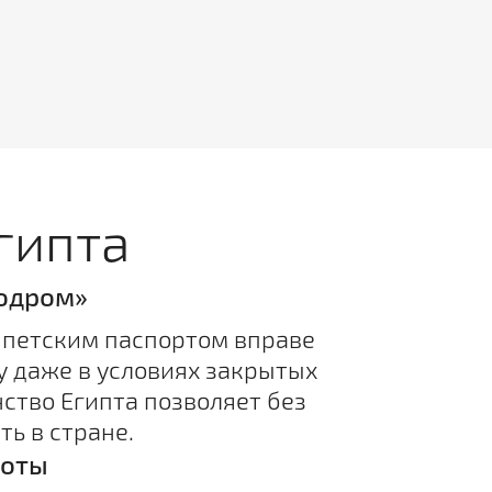
гипта
родром»
ипетским паспортом вправе
у даже в условиях закрытых
ство Египта позволяет без
ь в стране.
готы