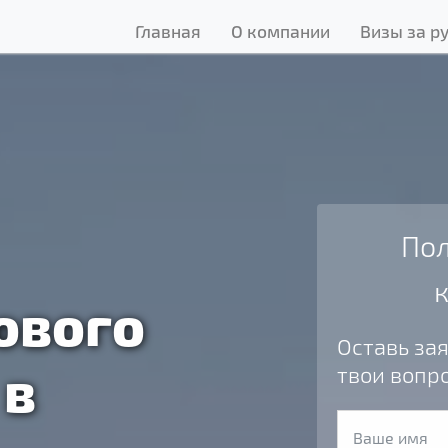
Главная
О компании
Визы за р
Пол
ового
Оставь зая
 в
твои вопр