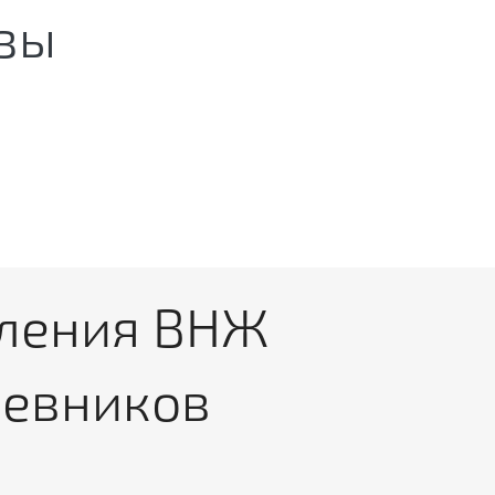
зы
мления ВНЖ
чевников