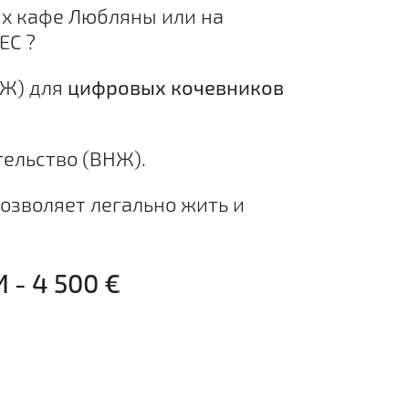
ых кафе Любляны или на
ЕС ?
НЖ) для
цифровых кочевников
тельство (ВНЖ).
позволяет легально жить и
 4 500 €