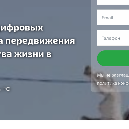
цифровых
да передвижения
ва жизни в
Мы не разглаш
политике кон
а РФ