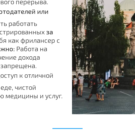
вого перерыва.
отодателей или
ть работать
истрированных
за
ебя как фрилансер с
жно:
Работа на
чение дохода
 запрещена.
оступ к отличной
еде, чистой
ю медицины и услуг.