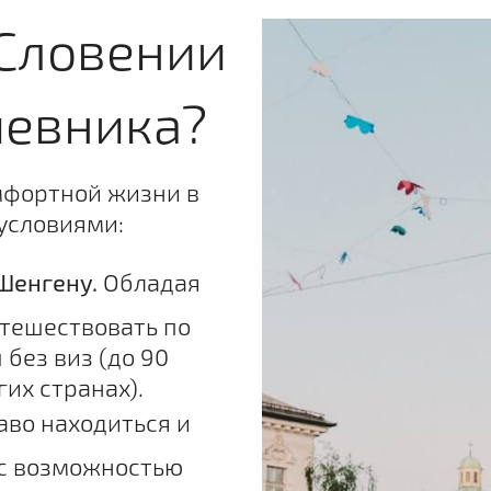
 Словении
чевника?
мфортной жизни в
условиями:
Шенгену.
Обладая
тешествовать по
без виз (до 90
их странах).
во находиться и
с возможностью