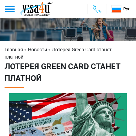
Рус.
О компании
О КОМПАНИИ
Услуги
УСЛУГИ
Главная
»
Новости
»
Лотерея Green Card станет
Формы оплаты
ФОРМЫ ОПЛАТЫ
платной
ЛОТЕРЕЯ GREEN CARD СТАНЕТ
FAQ
FAQ
ПЛАТНОЙ
Новости
НОВОСТИ
Контакты
КОНТАКТЫ